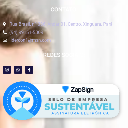
CONTATO:
Rua Brasil, nº 336, Andar 01, Centro, Xinguara, Pará
(94) 99151-5309
lidercon1@msn.com
REDES SOCIAIS: