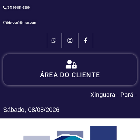
(94) 99151-5309
lidercon1@msn.com
Login:
ÁREA DO CLIENTE
Área do Cliente - Sieg
Xinguara - Pará -
Sábado, 08/08/2026