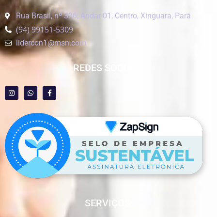
Rua Brasil, nº 336, Andar 01, Centro, Xinguara, Pará
(94) 99151-5309
lidercon1@msn.com
REDES SOCIAIS:
SERVIÇOS: