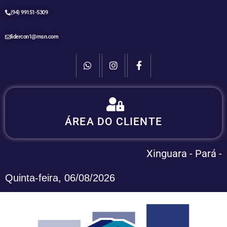
(94) 99151-5309
lidercon1@msn.com
Login:
ÁREA DO CLIENTE
Área do Cliente - Sieg
Xinguara - Pará -
Quinta-feira, 06/08/2026