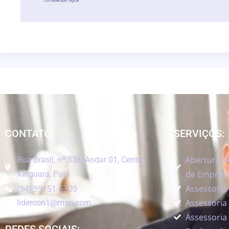
CONTATO:
SERVIÇOS:
Abertura, A
Rua Brasil, nº 336, Andar 01, Centro,
de Empres
Xinguara, Pará
(94) 99151-5309
Assessoria
Assessoria 
lidercon1@msn.com
Assessoria 
REDES SOCIAIS: