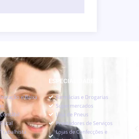
ESPECIALIDADES:
NO
lteração e Baixa
Farmácias e Drogarias
as
Supermercados
 Contábil
Loja de Pneus
Fiscal
Prestadores de Serviços
Trabalhista
Lojas de Confecções e