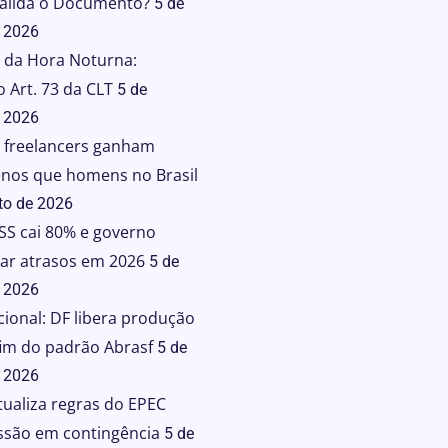
Valida o Documento?
5 de
 2026
da Hora Noturna:
 Art. 73 da CLT
5 de
 2026
 freelancers ganham
nos que homens no Brasil
to de 2026
NSS cai 80% e governo
rar atrasos em 2026
5 de
 2026
ional: DF libera produção
fim do padrão Abrasf
5 de
 2026
tualiza regras do EPEC
ssão em contingência
5 de