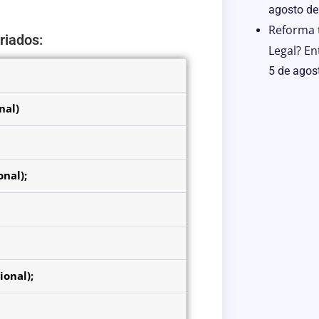
agosto de
Reforma 
riados:
Legal? En
5 de agos
os Feriados:
nal)
nal);
ional);