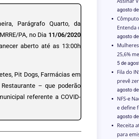
Assinar 
agosto de
Cômputo 
eira, Parágrafo Quarto, da
Entenda o
OMRRE/PA, no Dia
11/06/2020
agosto de
Mulheres
anecer aberto até as 13:00h
25,6% me
5 de agos
Fila do I
etes, Pit Dogs, Farmácias em
prevê ze
e Restaurante – que poderão
agosto de
unicipal referente a COVID-
NFS-e Nac
e define 
agosto de
Receita a
para emi