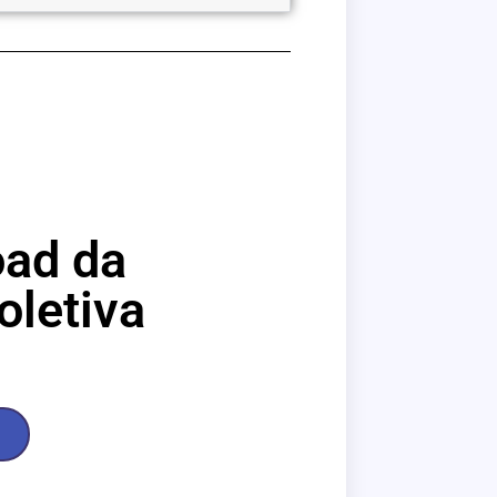
oad da
letiva