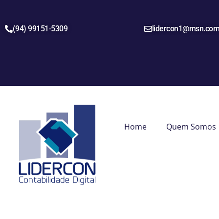
(94) 99151-5309
lidercon1@msn.co
Home
Quem Somos