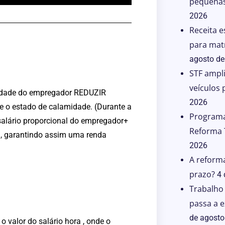
pequena
2026
Receita e
para matri
agosto de
STF ampl
veículos 
ilidade do empregador REDUZIR
2026
e o estado de calamidade. (Durante a
Programa
 salário proporcional do empregador+
Reforma 
), garantindo assim uma renda
2026
A reforma
prazo?
4 
Trabalho
passa a e
de agosto
o valor do salário hora , onde o