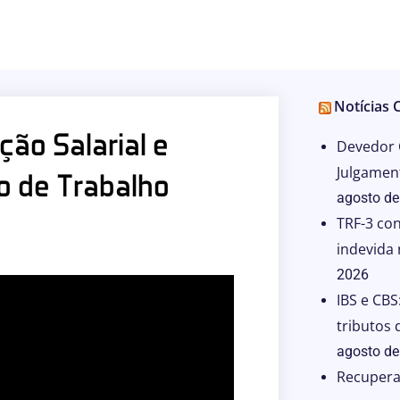
Notícias 
ão Salarial e
Devedor 
Julgament
o de Trabalho
agosto de
TRF-3 con
indevida
2026
IBS e CBS
tributos 
agosto de
Recuperaç