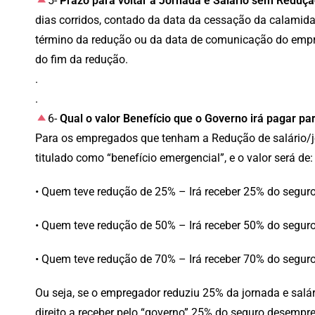
5-
Prazo para voltar a Jornada e Salário sem Reduçã
dias corridos, contado da data da cessação da calamida
término da redução ou da data de comunicação do emp
do fim da redução.
.
.
6-
Qual o valor Benefício que o Governo irá pagar pa
Para os empregados que tenham a Redução de salário/jo
titulado como “benefício emergencial”, e o valor será de:
• Quem teve redução de 25% – Irá receber 25% do segu
• Quem teve redução de 50% – Irá receber 50% do segu
• Quem teve redução de 70% – Irá receber 70% do segu
Ou seja, se o empregador reduziu 25% da jornada e sal
direito a receber pelo “governo” 25% do seguro desempr