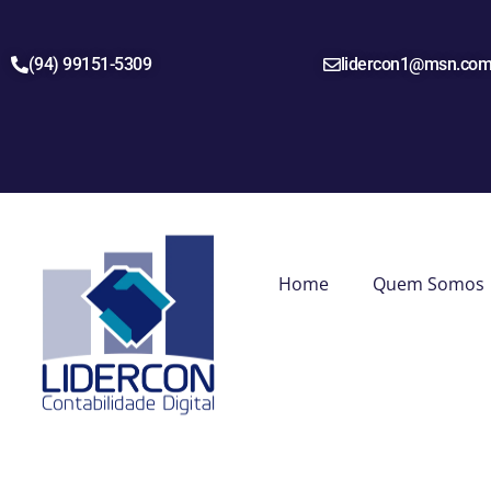
(94) 99151-5309
lidercon1@msn.co
Home
Quem Somos