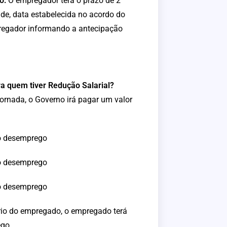
o:
O empregador terá o prazo de 2
de, data estabelecida no acordo do
regador informando a antecipação
ra quem tiver Redução Salarial?
rnada, o Governo irá pagar um valor
ro desemprego
ro desemprego
ro desemprego
ário do empregado, o empregado terá
ego.